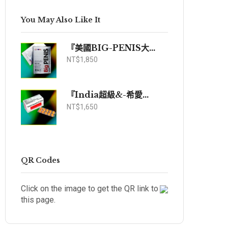
You May Also Like It
『美國BIG-PENIS大陰莖』|助勃持久||純進口壯陽藥|針對陰莖短小|勃起無力均有奇效|
NT$
1,850
『India超級&-希愛力』|口服持久藥|正規壯陽藥|延時|速勃雙效超强|印度強效偉哥|
NT$
1,650
QR Codes
Click on the image to get the QR link to
this page.