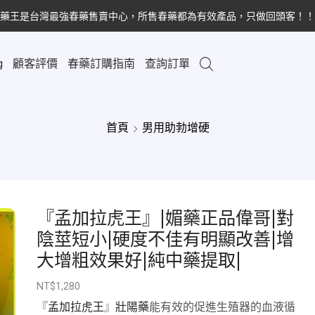
藥王是台灣最強春藥售賣中心，所售春藥都為有效產品，只做回頭客！！
g
顧客評價
春藥訂購指南
查詢訂單
首頁
男用助勃增硬
『孟加拉虎王』|媚藥正品偉哥|對
陰莖短小|硬度不佳有明顯改善|增
大增粗效果好|純中藥提取|
NT$
1,280
『
孟加拉虎王
』
壯陽藥
能有效的促進生殖器的血液循