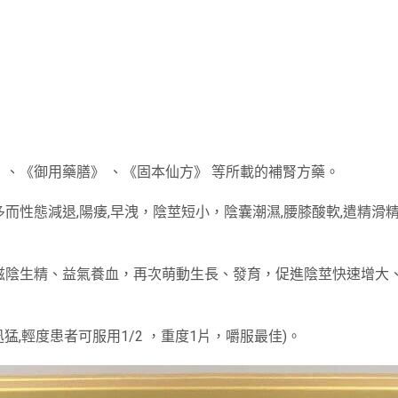
、《御用藥膳》 、《固本仙方》 等所載的補腎方藥。
性態減退,陽痿,早洩，陰莖短小，陰囊潮濕,腰膝酸軟,遣精滑精,
滋陰生精、益氣養血，再次萌動生長、發育，促進陰莖快速增大
猛,輕度患者可服用1/2 ，重度1片，嚼服最佳)。