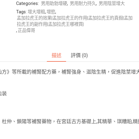
Categories:
男用助勃增硬
,
男用耐力持久
,
男用陰莖增大
Tags:
增大增粗
,
增慾
,
孟加拉虎王的效果|孟加拉虎王的作用|孟加拉虎王的真假|孟加
拉虎王的副作用|孟加拉虎王哪裡買|
,
正品偉哥
描述
評價 (0)
仙方》等所載的補腎配方藥，補腎強身、滋陰生精，促進陰莖增
包装
杜仲、鎖陽等補腎藥物，在宮廷古方基礎上,其精華、琪糟粕,精