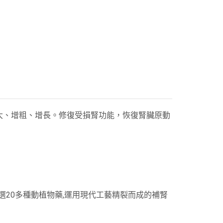
大、增粗、增長。修復受損腎功能，恢復腎臟原動
選20多種動植物藥,運用現代工藝精裂而成的補腎