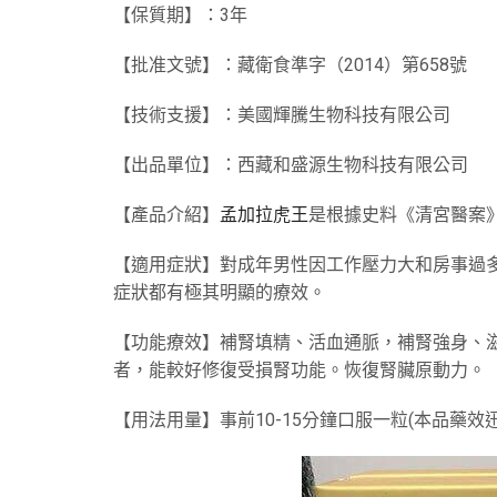
【保質期】：3年
【批准文號】：藏衛食準字（2014）第658號
【技術支援】：美國輝騰生物科技有限公司
【出品單位】：西藏和盛源生物科技有限公司
【產品介紹】
孟加拉虎王
是根據史料《清宮醫案》
【適用症狀】對成年男性因工作壓力大和房事過多而
症狀都有極其明顯的療效。
【功能療效】補腎填精、活血通脈，補腎強身、
者，能較好修復受損腎功能。恢復腎臟原動力。
【用法用量】事前10-15分鐘口服一粒(本品藥效迅