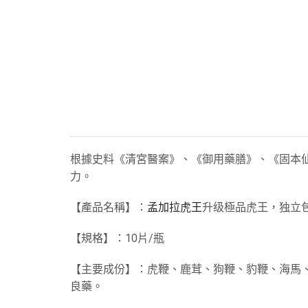
根據史料《清宮醫案》、《御用藥膳》、《固本
力。
【產品名稱】：
孟加拉虎王
升级極品虎王，独立
【規格】：10片/瓶
【主要成份】：虎鞭、鹿茸、狗鞭、豹鞭、海馬、
良藥。