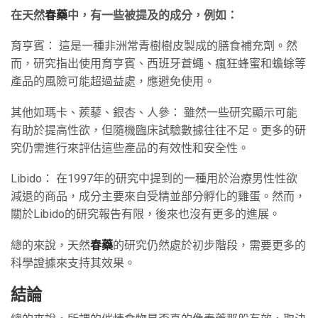
在天然
春藥
中，有一些被提及的成分，例如：
育亨賓： 這是一種非洲常青樹樹皮製成的膳食補充劑。然
而，研究指出使用育亨賓、西班牙蒼蠅、瘋狂蜂蜜和蟾蜍等
產品的風險可能超過益處，應避免使用。
其他如瑪卡、蒺藜、銀杏、人參： 雖然一些研究顯示可能
有助於提高性欲，但隨機臨床試驗數據往往不足。更多的研
究仍需進行來評估這些產品的有效性和安全性。
Libido： 在1997年的研究中提到的一種用於治療男性性欲
減退的商品，成分主要來自受精並部分孵化的雞蛋。然而，
關於Libido的研究報告有限，後來也沒有更多的進展。
總的來說，天然
春藥
的研究仍然處於初步階段，需要更多的
科學證據來支持其效果。
結論