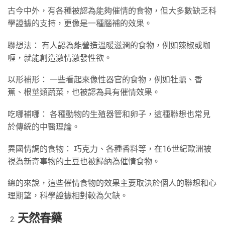
古今中外，有各種被認為能夠催情的食物，但大多數缺乏科
學證據的支持，更像是一種腦補的效果。
聯想法： 有人認為能營造溫暖滋潤的食物，例如辣椒或咖
喱，就能創造激情激發性欲。
以形補形： 一些看起來像性器官的食物，例如牡蠣、香
蕉、根莖類蔬菜，也被認為具有催情效果。
吃哪補哪： 各種動物的生殖器管和卵子，這種聯想也常見
於傳統的中醫理論。
異國情調的食物： 巧克力、各種香料等，在16世紀歐洲被
視為新奇事物的土豆也被歸納為催情食物。
總的來說，這些催情食物的效果主要取決於個人的聯想和心
理期望，科學證據相對較為欠缺。
天然春藥