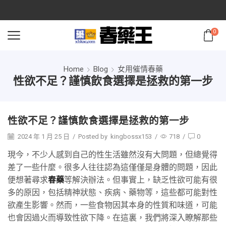
0
Home
Blog
女用催情春藥
性欲不足？謹慎飲食選擇是拯救的第一步
性欲不足？謹慎飲食選擇是拯救的第一步
2024 年 1 月 25 日
/
Posted by
kingbossx153
/
718
/
0
現今，不少人感到自己的性生活雖然沒有大問題，但總覺得
差了一些什麼。很多人往往認為這僅僅是身體的問題，因此
便想著尋求
春藥
等解決辦法。但事實上，缺乏性欲可能有很
多的原因，包括精神狀態、疾病、藥物等，這些都可能對性
欲產生影響。然而，一些食物因其本身的性質和味道，可能
也會因過火而導致性欲下降。在這裏，我們將深入瞭解那些