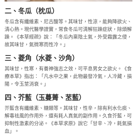
二、冬瓜（枕瓜）
冬瓜含有纖維素、尼古酸等。其味甘，性涼，能夠降欲火、
清心熱。現代醫學證實，常食冬瓜可清解狂躁症狀，除煩解
躁。《本草經疏》說：「冬瓜內稟陰土氣，外受霜露之侵，
故其味甘，氣微寒而性冷。」
三、菱角（水菱、沙角）
其味甘，性寒，有養神強志之效，可平息男女之欲火。《食
療本草》指出：「凡水中之果，此物最發冷氣，人冷藏，損
陽，令玉莖消衰。」
四、芥藍（玉蔓菁、苤藍）
芥藍含有纖維素、糖類等。其味甘，性辛，除有利水化痰、
解毒祛風的作用外，還有耗人真氣的副作用。久食芥藍，可
抑制性激素的分泌。《本草求原》說它「甘辛、冷，耗氣損
血」。