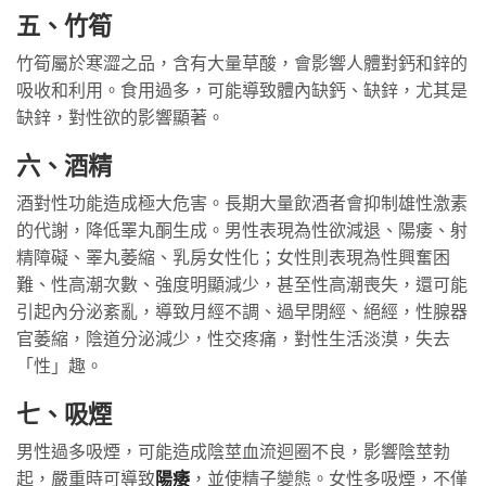
五、竹筍
竹筍屬於寒澀之品，含有大量草酸，會影響人體對鈣和鋅的
吸收和利用。食用過多，可能導致體內缺鈣、缺鋅，尤其是
缺鋅，對性欲的影響顯著。
六、酒精
酒對性功能造成極大危害。長期大量飲酒者會抑制雄性激素
的代謝，降低睪丸酮生成。男性表現為性欲減退、陽痿、射
精障礙、睪丸萎縮、乳房女性化；女性則表現為性興奮困
難、性高潮次數、強度明顯減少，甚至性高潮喪失，還可能
引起內分泌紊亂，導致月經不調、過早閉經、絕經，性腺器
官萎縮，陰道分泌減少，性交疼痛，對性生活淡漠，失去
「性」趣。
七、吸煙
男性過多吸煙，可能造成陰莖血流迴圈不良，影響陰莖勃
起，嚴重時可導致
陽痿
，並使精子變態。女性多吸煙，不僅