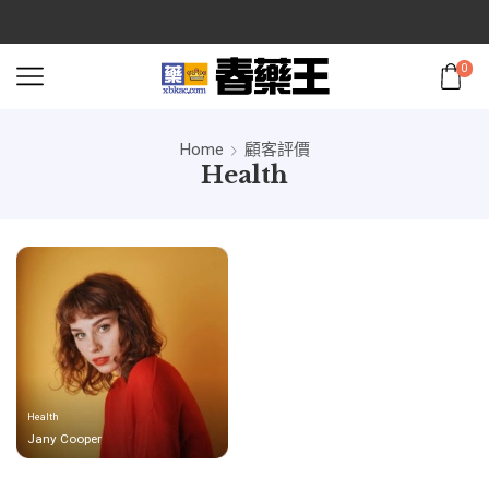
0
Home
顧客評價
Health
Health
Jany Cooper