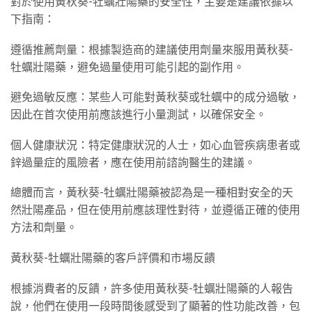
對於使用黃秋葵-牡蠣壯陽藥的安全性，主要是建議依據以
下指南：
遵循推薦劑量：根據製造商的建議使用劑量來服用黃秋葵-
牡蠣壯陽藥，避免過量使用可能引起的副作用。
避免過敏反應：某些人可能對黃秋葵或牡蠣中的成分過敏，
因此在首次使用前應該進行小量測試，以確保安全。
個人健康狀況：特定健康狀況的人士，如心血管疾病患者或
鋅過量症的風險者，應在使用前諮詢醫生的建議。
總體而言，黃秋葵-牡蠣壯陽藥被認為是一種相對安全的天
然壯陽產品，但在使用前應該理性對待，並遵循正確的使用
方法和劑量。
黃秋葵-牡蠣壯陽藥的客戶評價和市場反饋
根據消費者的反饋，許多使用黃秋葵-牡蠣壯陽藥的人報告
說，他們在使用一段時間後感受到了顯著的性功能改善，包