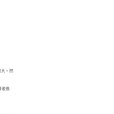
增大。然
費者進