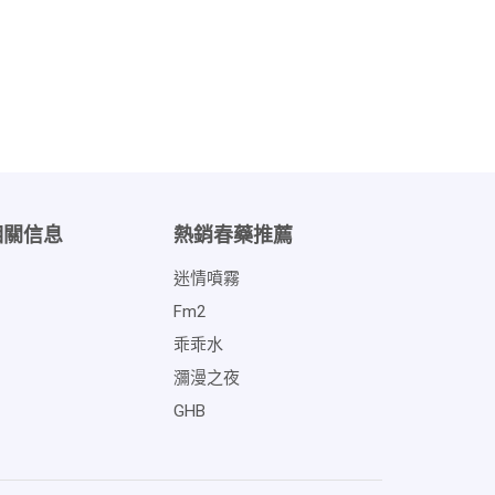
相關信息
熱銷春藥推薦
迷情噴霧
Fm2
乖乖水
瀰漫之夜
GHB