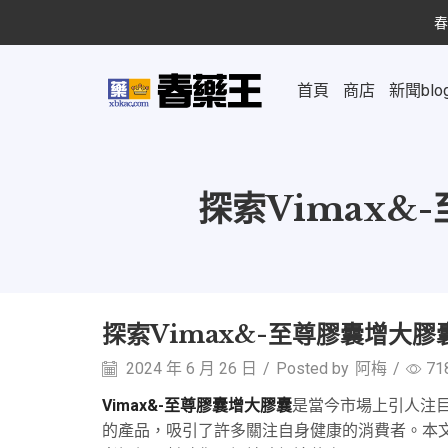
春
首頁
商店
新聞blo
探索Vimax
探索Vimax&-至尊膠囊增大
2024 年 6 月 26 日
/
Posted by
阿梅
/
71
Vimax&-至尊膠囊增大膠囊
是當今市場上引人注
的產品，吸引了許多關注自身健康的消費者。本