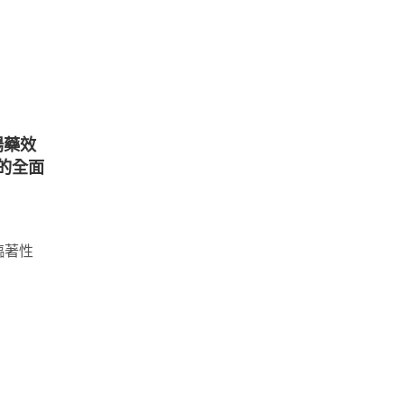
陽藥效
Vimax 至尊膠囊增大膠囊效果
美國BI
的全面
詳解
詳解
2024 年 7 月 12 日
0
2024
Vimax 至尊膠囊簡介 Vimax 至尊膠
美國BIG
臨著性
囊是一...
BIG-PE...
Continue Reading
Continue