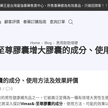
藥王是台灣最強春藥售賣中心，所售春藥都為有效產品，只做回頭客！！
g
顧客評價
春藥訂購指南
查詢訂單
Home
Blog
男用助勃增硬
&-至尊膠囊增大膠囊的成分、使
膠囊的成分、使用方法及效果評價
8
/
0
目的男性健康補充品之一。它被廣泛宣傳為一種有效增大男性生
文將深入探討
Vimax&-至尊膠囊的成分
、使用方法、可能的效果