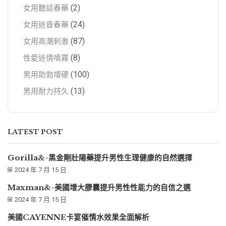
(2)
女用聽話春藥
(24)
女用迷昏春藥
(87)
女用高潮刺激
(8)
性愛迷情噴霧
(100)
男用助勃增硬
(13)
男用耐力持久
LATEST POST
Gorilla&-黑金剛壯陽藥提升男性生理健康的自然選擇
2024 年 7 月 15 日
Maxman&-美國增大膠囊提升男性性能力的自信之選
2024 年 7 月 15 日
美國CAYENNE卡宴催情水效果全面解析