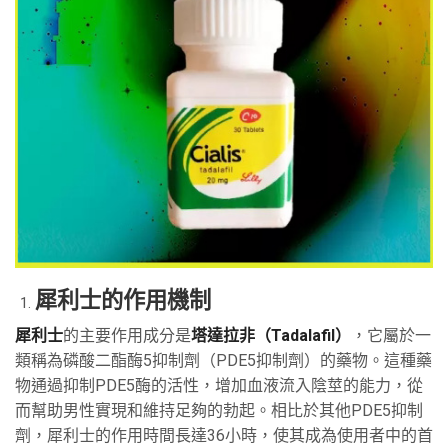
犀利士的作用機制
犀利士
的主要作用成分是
塔達拉非（Tadalafil）
，它屬於一
類稱為磷酸二酯酶5抑制劑（PDE5抑制劑）的藥物。這種藥
物通過抑制PDE5酶的活性，增加血液流入陰莖的能力，從
而幫助男性實現和維持足夠的勃起。相比於其他PDE5抑制
劑，犀利士的作用時間長達36小時，使其成為使用者中的首