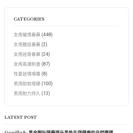
CATEGORIES
(448)
女用催情春藥
(2)
女用聽話春藥
(24)
女用迷昏春藥
(87)
女用高潮刺激
(8)
性愛迷情噴霧
(100)
男用助勃增硬
(13)
男用耐力持久
LATEST POST
Gorilla&-黑金剛壯陽藥提升男性生理健康的自然選擇