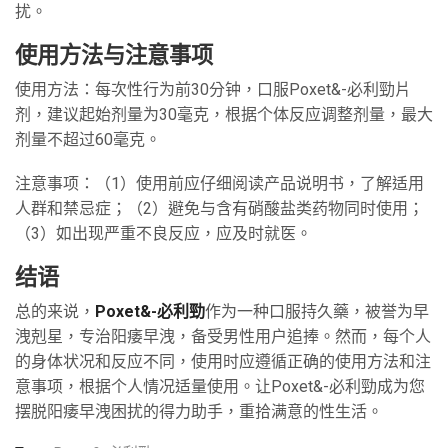
扰。
使用方法与注意事项
使用方法：每次性行为前30分钟，口服Poxet&-必利勁片
剂，建议起始剂量为30毫克，根据个体反应调整剂量，最大
剂量不超过60毫克。
注意事项：（1）使用前应仔细阅读产品说明书，了解适用
人群和禁忌症；（2）避免与含有硝酸盐类药物同时使用；
（3）如出现严重不良反应，应及时就医。
结语
总的来说，
Poxet&-必利勁
作为一种口服持久藥，被誉为早
洩剋星，专治阳痿早洩，备受男性用户追捧。然而，每个人
的身体状况和反应不同，使用时应遵循正确的使用方法和注
意事项，根据个人情况适量使用。让Poxet&-必利勁成为您
摆脱阳痿早洩困扰的得力助手，重拾满意的性生活。