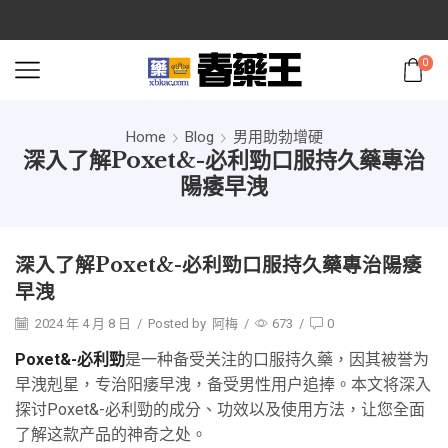
0
Home
Blog
男用助勃增硬
深入了解Poxet&-必利勁口服持久藥專治
陽痿早洩
深入了解Poxet&-必利勁口服持久藥專治陽痿
早洩
2024 年 4 月 8 日
/
Posted by
阿梅
/
673
/
0
Poxet&-必利勁
是一种备受关注的口服持久藥，因其被誉为
早洩剋星，专治阳痿早洩，备受男性用户追捧。本文将深入
探讨Poxet&-必利勁的成分、功效以及使用方法，让您全面
了解这款产品的神奇之处。