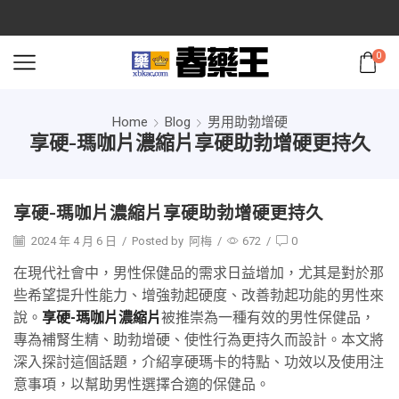
0
Home
Blog
男用助勃增硬
享硬-瑪咖片濃縮片享硬助勃增硬更持久
享硬-瑪咖片濃縮片享硬助勃增硬更持久
2024 年 4 月 6 日
/
Posted by
阿梅
/
672
/
0
在現代社會中，男性保健品的需求日益增加，尤其是對於那
些希望提升性能力、增強勃起硬度、改善勃起功能的男性來
說。
享硬-瑪咖片濃縮片
被推崇為一種有效的男性保健品，
專為補腎生精、助勃增硬、使性行為更持久而設計。本文將
深入探討這個話題，介紹享硬瑪卡的特點、功效以及使用注
意事項，以幫助男性選擇合適的保健品。