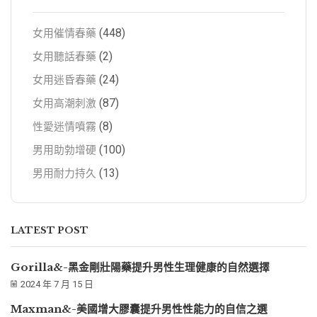
(448)
女用催情春藥
(2)
女用聽話春藥
(24)
女用迷昏春藥
(87)
女用高潮刺激
(8)
性愛迷情噴霧
(100)
男用助勃增硬
(13)
男用耐力持久
LATEST POST
Gorilla&-黑金剛壯陽藥提升男性生理健康的自然選擇
2024 年 7 月 15 日
Maxman&-美國增大膠囊提升男性性能力的自信之選