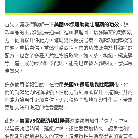
首先，讓我們瞭解一下
美國V8保羅助勃壯陽藥的功效
。這
款藥品的主要功能是通過促進血液迴圈，增強陰莖的勃起能
力，從而提升性能力，幫助男性擺脫陽痿、勃起功能障礙等
問題，重拾自信，重燃性愛激情。它的功效源自於其獨特的
配方，包含了多種天然植物提取物，如人參、枸杞、螺旋藻
等，這些成分經過科學配比，能夠迅速被人體吸收，發揮最
佳效果。
許多使用者報告說，在使用
美國V8保羅助勃壯陽藥
後，他
們的勃起能力明顯增強，性能力得到顯著提升。這種提升的
性能力讓男性更加自信，更加積極主動地參與性生活，帶來
更加美滿和滿足的性愛體驗。
此外，
美國V8保羅助勃壯陽藥
還能夠增加性持久力。它可
以延長勃起時間，延緩射精，讓性愛更加持久，讓男性和伴
侶都能夠得到更長久的享受。這使得性生活變得更加豐富多