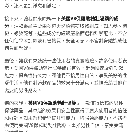
彩，讓人更加滿意和滿足。
接下來，讓我們來瞭解一下
美國V8保羅助勃壯陽藥的成
分
。這款藥品主要由多種天然植物提取物組成，如人參、枸
杞、螺旋藻等，這些成分均經過嚴格篩選和科學配比，不含
任何化學添加劑或有害物質，安全可靠，不會對身體造成任
何負面影響。
最後，讓我們來聽聽一些使用者的真實體驗。許多使用者表
示，美國V8保羅助勃壯陽藥確實有效，能夠快速增強勃起
能力，提高性持久力，讓他們重拾男性自信，享受美好的性
愛生活。他們對這款產品的效果十分滿意，並推薦給其他有
需要的男性朋友。
總的來說，
美國V8保羅助勃壯陽藥
是一款值得信賴的男性
保健藥品，其卓越的效果和安全性贏得了廣大使用者的信任
和好評。如果您也希望提升性能力、增強勃起能力，不妨考
慮使用美國V8保羅助勃壯陽藥，重拾男性自信，享受美滿