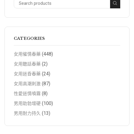
CATEGORIES
(448)
女用催情春藥
(2)
女用聽話春藥
(24)
女用迷昏春藥
(87)
女用高潮刺激
(8)
性愛迷情噴霧
(100)
男用助勃增硬
(13)
男用耐力持久