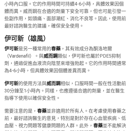
小時內口服。它的作用時間可持續4-6小時，具體效果因個
體而異。威而鋼在合適的劑量下安全可靠，但也可能引發一
些副作用，如頭痛、面部潮紅、消化不良等。因此，使用前
最好諮詢醫生的建議，確保安全使用。
伊可新（雄風）
伊可新
是另一種常用的
春藥
，其有效成分為酮洛地爾
（Vardenafil）。與
威而鋼
類似，伊可新也屬於PDE5抑制
劑，通過促進血液流向陰莖來增強勃起。它的作用時間通常
為4-6小時，但具體效果因個體差異而異。
伊可新
的使用方法與
威而鋼
相似，口服時間一般在性活動前
30分鐘至1小時內。同樣，也應遵循合適的劑量，並在醫生
指導下使用以確保安全性。
需要注意的是，
春藥
並非適用於所有人。在考慮使用春藥之
前，最好諮詢醫生的意見，特別是對於存在心血管疾病、低
血壓、視力問題等健康問題的人群。此外，
春藥
並不能解決