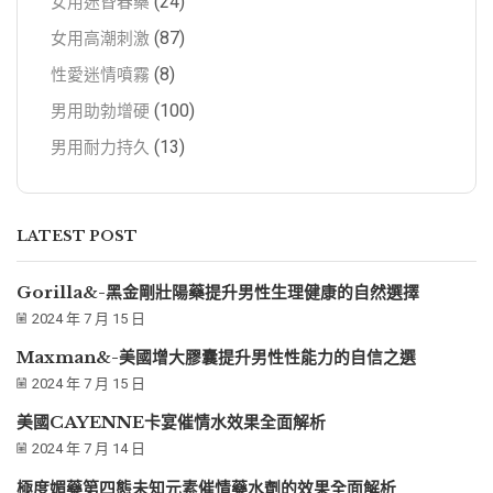
(24)
女用迷昏春藥
(87)
女用高潮刺激
(8)
性愛迷情噴霧
(100)
男用助勃增硬
(13)
男用耐力持久
LATEST POST
Gorilla&-黑金剛壯陽藥提升男性生理健康的自然選擇
2024 年 7 月 15 日
Maxman&-美國增大膠囊提升男性性能力的自信之選
2024 年 7 月 15 日
美國CAYENNE卡宴催情水效果全面解析
2024 年 7 月 14 日
極度媚藥第四態未知元素催情藥水劑的效果全面解析