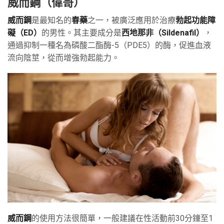
威而鋼（偉哥）
威而鋼
是最知名的
春藥
之一，被廣泛應用於治療
勃起功能障
礙（ED）
的男性。其主要成分是
西地那非（Sildenafil）
，
通過抑制一種名為磷酸二酯酶-5（PDE5）的酶，促進血液
流向陰莖，從而增強勃起能力。
威而鋼
的使用方法很簡單，一般建議在性活動前30分鐘至1