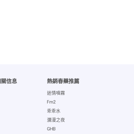
相關信息
熱銷春藥推薦
迷情噴霧
Fm2
乖乖水
瀰漫之夜
GHB