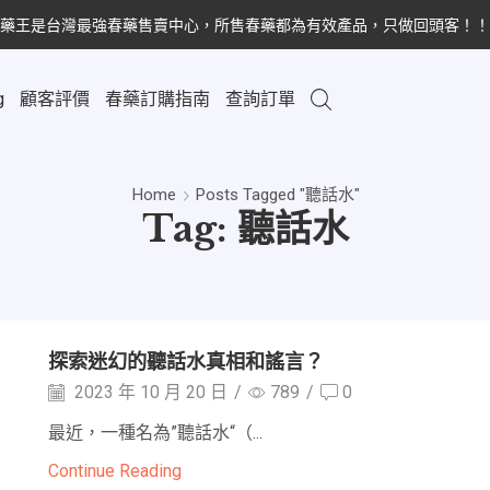
藥王是台灣最強春藥售賣中心，所售春藥都為有效產品，只做回頭客！！
g
顧客評價
春藥訂購指南
查詢訂單
Home
Posts Tagged "聽話水"
Tag: 聽話水
探索迷幻的聽話水真相和謠言？
2023 年 10 月 20 日
/
789
/
0
和
最近，一種名為”聽話水“（...
Continue Reading