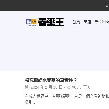
春
首頁
商店
新聞blo
探究聽話水春藥的真實性？
2024 年 2 月 28 日
/
985
/
0
在成人世界中，春藥“媚藥”一直是一個充滿神秘
吸引...