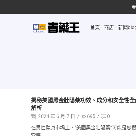
春
首頁
商店
新聞blo
揭秘美國黑金壯陽藥功效、成分和安全性全
解析
2024 年 6 月 7 日
/
695
/
0
在男性健康市場上，“美國黑金壯陽藥”可能是您
索時...