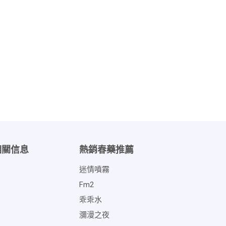
相關信息
熱銷春藥推薦
迷情噴霧
Fm2
乖乖水
瀰漫之夜