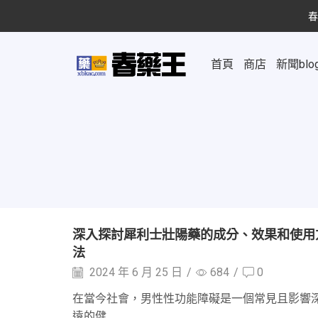
春
首頁
商店
新聞blo
深入探討犀利士壯陽藥的成分、效果和使用
法
2024 年 6 月 25 日
/
684
/
0
在當今社會，男性性功能障礙是一個常見且影響
遠的健...