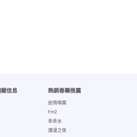
相關信息
熱銷春藥推薦
迷情噴霧
Fm2
乖乖水
瀰漫之夜