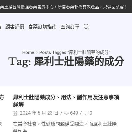
藥王是台灣最強春藥售賣中心，所售春藥都為有效產品，只做回頭客！！
g
顧客評價
春藥訂購指南
查詢訂單
Home
Posts Tagged "犀利士壯陽藥的成分"
Tag: 犀利士壯陽藥的成分
方
犀利士壯陽藥成分、用法、副作用及注意事項
詳解
2024 年 5 月 23 日
/
649
/
0
深
在當今社會，性健康問題備受關注，而犀利士壯陽
藥作為...