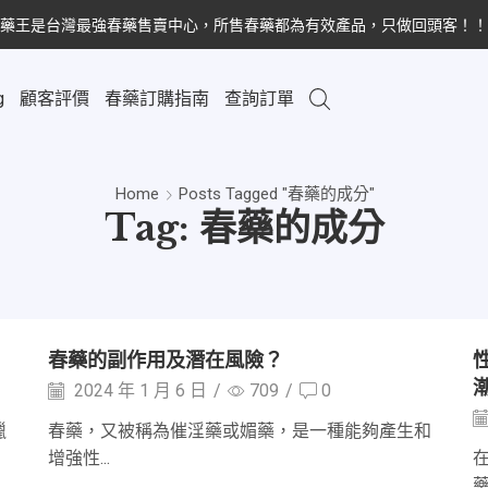
藥王是台灣最強春藥售賣中心，所售春藥都為有效產品，只做回頭客！！
g
顧客評價
春藥訂購指南
查詢訂單
Home
Posts Tagged "春藥的成分"
Tag: 春藥的成分
春藥的副作用及潛在風險？
2024 年 1 月 6 日
/
709
/
0
獵
春藥，又被稱為催淫藥或媚藥，是一種能夠產生和
增強性...
藥