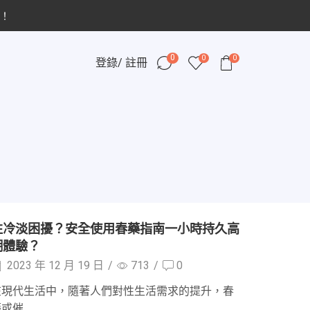
！
0
0
0
登錄/ 註冊
性冷淡困擾？安全使用春藥指南一小時持久高
潮體驗？
2023 年 12 月 19 日
/
713
/
0
在現代生活中，隨著人們對性生活需求的提升，春
或催...