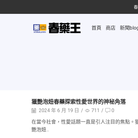
春
首頁
商店
新聞blo
獵艷泡妞春藥探索性愛世界的神秘角落
2024 年 6 月 19 日
/
711
/
0
在當今社會，性愛話題一直是引人注目的焦點。
艷泡妞...