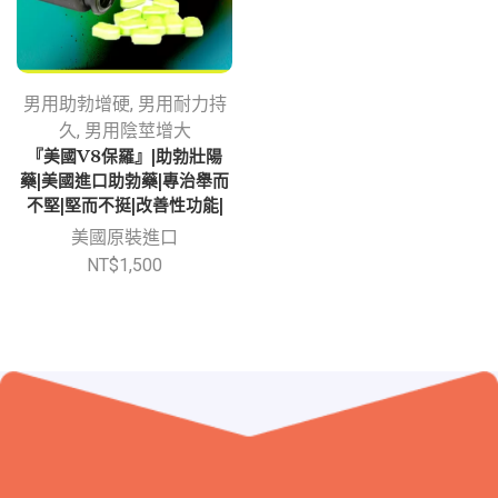
男用助勃增硬
,
男用耐力持
久
,
男用陰莖增大
『美國V8保羅』|助勃壯陽
藥|美國進口助勃藥|專治舉而
不堅|堅而不挺|改善性功能|
美國原裝進口
NT$
1,500