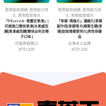
男用助勃增硬
,
男用耐力持
男用助勃增硬
,
男用耐力持
久
,
男用陰莖增大
久
,
男用陰莖增大
『Pforce&-普麗吉果凍』|
『享硬-瑪咖片』濃縮片|享硬
印度進口雙效果凍|水果威而
副作用|享硬瑪卡|補腎生精|享
鋼|果凍威而鋼|雙效必利吉橙
硬|助勃增硬更持久|男性保健
子口味 |
品
印度原裝進口
台灣本土品牌
NT$
1,200
NT$
1,500