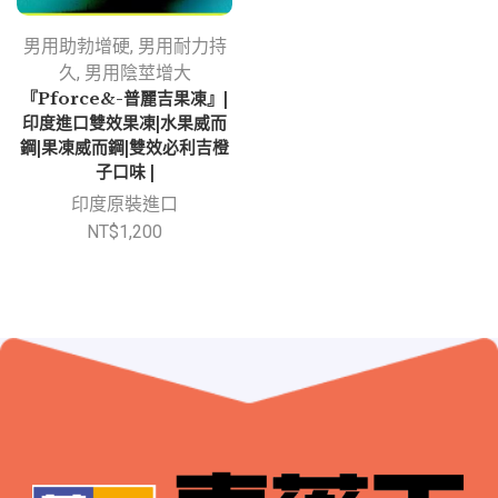
男用助勃增硬
,
男用耐力持
久
,
男用陰莖增大
『Pforce&-普麗吉果凍』|
印度進口雙效果凍|水果威而
鋼|果凍威而鋼|雙效必利吉橙
子口味 |
印度原裝進口
NT$
1,200